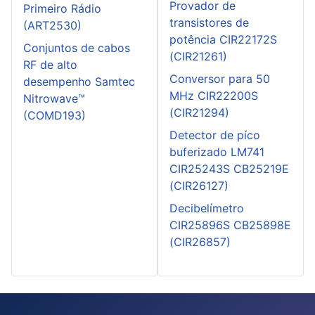
Provador de
Primeiro Rádio
transistores de
(ART2530)
potência CIR22172S
Conjuntos de cabos
(CIR21261)
RF de alto
Conversor para 50
desempenho Samtec
MHz CIR22200S
Nitrowave™
(CIR21294)
(COMD193)
Detector de píco
buferizado LM741
CIR25243S CB25219E
(CIR26127)
Decibelímetro
CIR25896S CB25898E
(CIR26857)