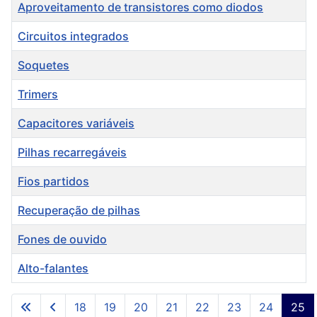
Título
Aproveitamento de transistores como diodos
Circuitos integrados
Soquetes
Trimers
Capacitores variáveis
Pilhas recarregáveis
Fios partidos
Recuperação de pilhas
Fones de ouvido
Alto-falantes
Artigos
18
19
20
21
22
23
24
25
Página 25 de 27