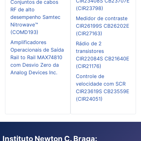
CIR23408S CB23707E
Conjuntos de cabos
(CIR23798)
RF de alto
desempenho Samtec
Medidor de contraste
Nitrowave™
CIR26199S CB26202E
(COMD193)
(CIR27163)
Amplificadores
Rádio de 2
Operacionais de Saída
transistores
Rail to Rail MAX74810
CIR22084S CB21640E
com Desvio Zero da
(CIR21176)
Analog Devices Inc.
Controle de
velocidade com SCR
CIR23619S CB23559E
(CIR24051)
Instituto Newton C. Braga: