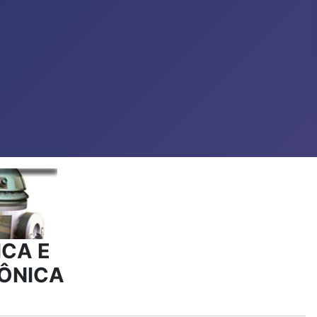
CA E
ÔNICA