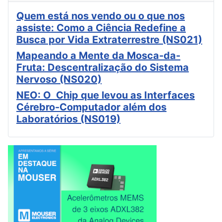
Quem está nos vendo ou o que nos
assiste: Como a Ciência Redefine a
Busca por Vida Extraterrestre (NS021)
Mapeando a Mente da Mosca-da-
Fruta: Descentralização do Sistema
Nervoso (NS020)
NEO: O Chip que levou as Interfaces
Cérebro-Computador além dos
Laboratórios (NS019)