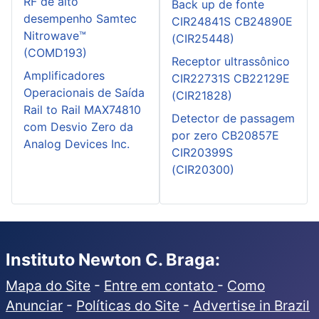
RF de alto
Back up de fonte
desempenho Samtec
CIR24841S CB24890E
Nitrowave™
(CIR25448)
(COMD193)
Receptor ultrassônico
Amplificadores
CIR22731S CB22129E
Operacionais de Saída
(CIR21828)
Rail to Rail MAX74810
Detector de passagem
com Desvio Zero da
por zero CB20857E
Analog Devices Inc.
CIR20399S
(CIR20300)
Instituto Newton C. Braga:
Mapa do Site
-
Entre em contato
-
Como
Anunciar
-
Políticas do Site
-
Advertise in Brazil