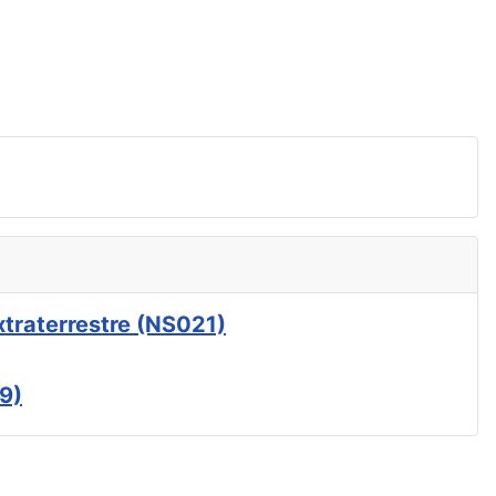
xtraterrestre (NS021)
9)