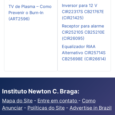
Inversor para 12 V
TV de Plasma – Como
CIR22317S CB21767E
Prevenir o Burn-In
(CIR21425)
(ART2596)
Receptor para alarme
CIR25210S CB25210E
(CIR26095)
Equalizador RIAA
Alternativo CIR25714S
CB25698E (CIR26614)
Instituto Newton C. Braga:
Mapa do Site
-
Entre em contato
-
Como
Anunciar
-
Políticas do Site
-
Advertise in Brazil