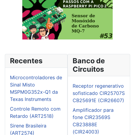
Recentes
Banco de
Circuitos
Microcontroladores de
Sinal Misto
Receptor regenerativo
MSPM0G352x-Q1 da
sofisticado CIR25707S
Texas Instruments
CB25691E (CIR26607)
Controle Remoto com
Amplificador para
Retardo (ART2518)
fone CIR23569S
CB23888E
Sirene Brasileira
(CIR24003)
(ART2574)