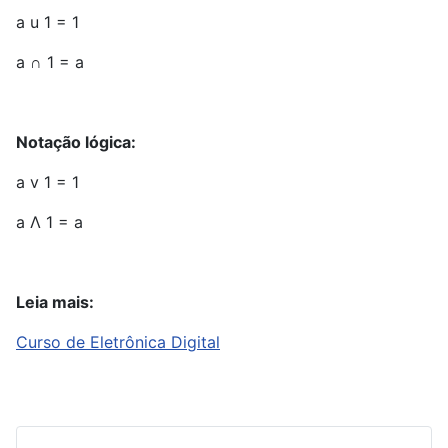
a u 1 = 1
a ∩ 1 = a
Notação lógica:
a v 1 = 1
a Λ 1 = a
Leia mais:
Curso de Eletrônica Digital