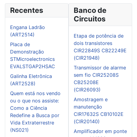
Recentes
Banco de
Circuitos
Engana Ladrão
(ART2514)
Etapa de potência de
dois transistores
Placa de
CIR22849S CB22249E
Demonstração
(CIR21948)
STMicroelectronics
EVALSTGAP2HSAC
Transmissor de alarme
sem fio CIR25208S
Galinha Eletrônica
CB25208E
(ART2528)
(CIR26093)
Quem está nos vendo
Amostragem e
ou o que nos assiste:
manutenção
Como a Ciência
CIR17632S CB10102E
Redefine a Busca por
(CIR20140)
Vida Extraterrestre
(NS021)
Amplificador em ponte