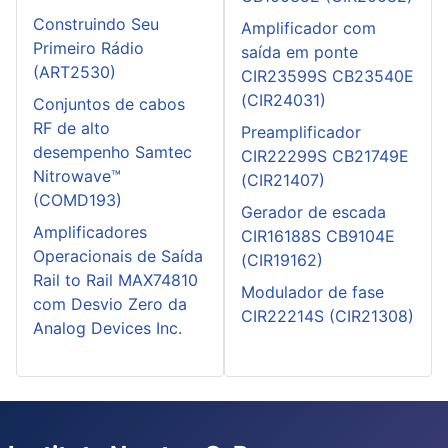
Construindo Seu
Amplificador com
Primeiro Rádio
saída em ponte
(ART2530)
CIR23599S CB23540E
(CIR24031)
Conjuntos de cabos
RF de alto
Preamplificador
desempenho Samtec
CIR22299S CB21749E
Nitrowave™
(CIR21407)
(COMD193)
Gerador de escada
Amplificadores
CIR16188S CB9104E
Operacionais de Saída
(CIR19162)
Rail to Rail MAX74810
Modulador de fase
com Desvio Zero da
CIR22214S (CIR21308)
Analog Devices Inc.