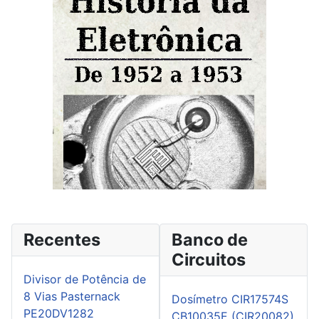
Recentes
Banco de
Circuitos
Divisor de Potência de
8 Vias Pasternack
Dosímetro CIR17574S
PE20DV1282
CB10035E (CIR20082)