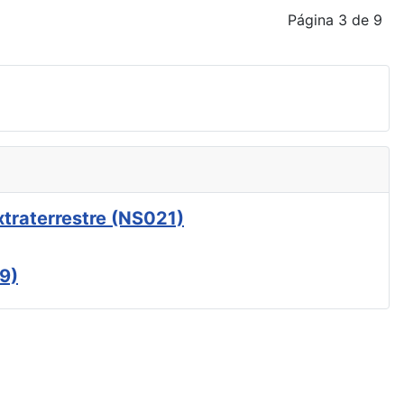
Página 3 de 9
xtraterrestre (NS021)
9)