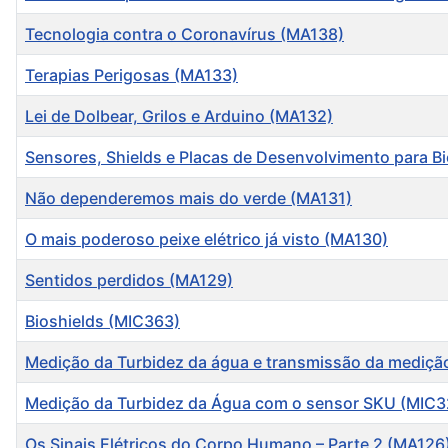
Tecnologia contra o Coronavírus (MA138)
Terapias Perigosas (MA133)
Lei de Dolbear, Grilos e Arduino (MA132)
Sensores, Shields e Placas de Desenvolvimento para B
Não dependeremos mais do verde (MA131)
O mais poderoso peixe elétrico já visto (MA130)
Sentidos perdidos (MA129)
Bioshields (MIC363)
Medição da Turbidez da água e transmissão da mediç
Medição da Turbidez da Água com o sensor SKU (MIC3
Os Sinais Elétricos do Corpo Humano – Parte 2 (MA126