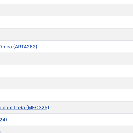
iônica (ART4262)
ão com LoRa (MEC325)
24)
)