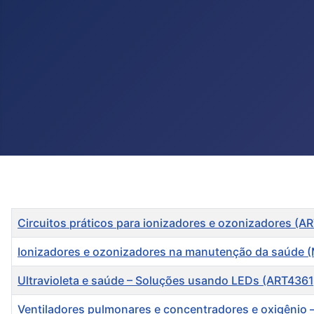
Título
Circuitos práticos para ionizadores e ozonizadores (A
Ionizadores e ozonizadores na manutenção da saúde 
Ultravioleta e saúde – Soluções usando LEDs (ART4361
Ventiladores pulmonares e concentradores e oxigênio