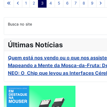
1
2
3
4
5
6
7
8
9
Busca no site
Últimas Notícias
Quem está nos vendo ou o que nos assiste
Mapeando a Mente da Mosca-da-Fruta: De
NEO: O Chip que levou as Interfaces Cér