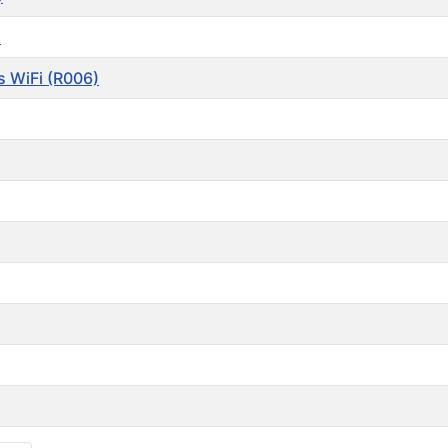
)
s WiFi (R006)