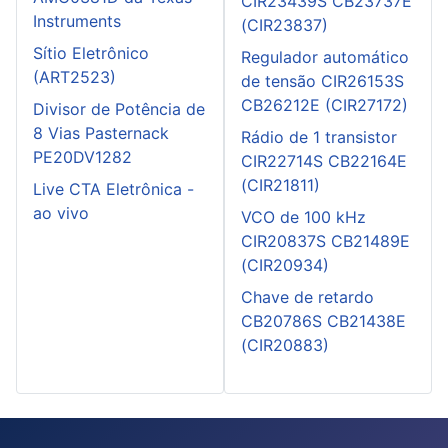
CIR23439S CB23737E
Instruments
(CIR23837)
Sítio Eletrônico
Regulador automático
(ART2523)
de tensão CIR26153S
CB26212E (CIR27172)
Divisor de Potência de
8 Vias Pasternack
Rádio de 1 transistor
PE20DV1282
CIR22714S CB22164E
(CIR21811)
Live CTA Eletrônica -
ao vivo
VCO de 100 kHz
CIR20837S CB21489E
(CIR20934)
Chave de retardo
CB20786S CB21438E
(CIR20883)