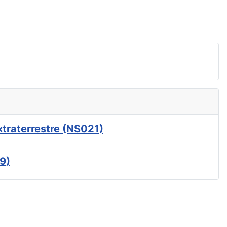
xtraterrestre (NS021)
9)