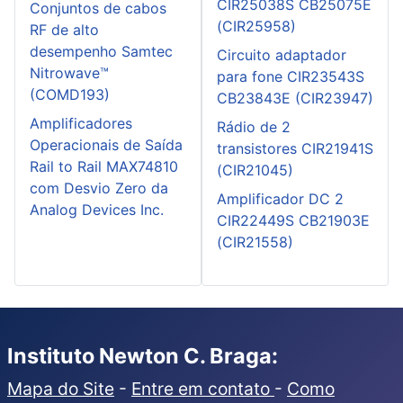
CIR25038S CB25075E
Conjuntos de cabos
(CIR25958)
RF de alto
desempenho Samtec
Circuito adaptador
Nitrowave™
para fone CIR23543S
(COMD193)
CB23843E (CIR23947)
Amplificadores
Rádio de 2
Operacionais de Saída
transistores CIR21941S
Rail to Rail MAX74810
(CIR21045)
com Desvio Zero da
Amplificador DC 2
Analog Devices Inc.
CIR22449S CB21903E
(CIR21558)
Instituto Newton C. Braga:
Mapa do Site
-
Entre em contato
-
Como