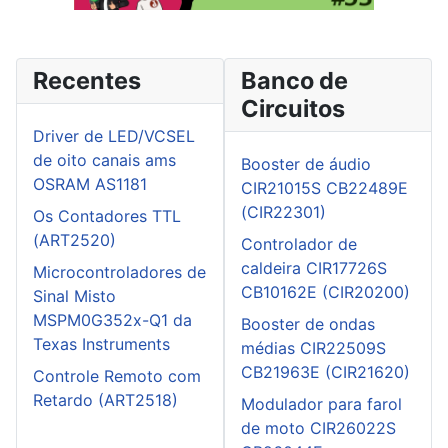
Recentes
Banco de
Circuitos
Driver de LED/VCSEL
de oito canais ams
Booster de áudio
OSRAM AS1181
CIR21015S CB22489E
(CIR22301)
Os Contadores TTL
(ART2520)
Controlador de
caldeira CIR17726S
Microcontroladores de
CB10162E (CIR20200)
Sinal Misto
MSPM0G352x-Q1 da
Booster de ondas
Texas Instruments
médias CIR22509S
CB21963E (CIR21620)
Controle Remoto com
Retardo (ART2518)
Modulador para farol
de moto CIR26022S