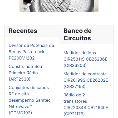
Recentes
Banco de
Circuitos
Divisor de Potência de
8 Vias Pasternack
Medidor de íons
PE20DV1282
CIR25311S CB25286E
(CIR26203)
Construindo Seu
Primeiro Rádio
Medidor de contraste
(ART2530)
CIR26199S CB26202E
(CIR27163)
Conjuntos de cabos
RF de alto
Rádio de 2
desempenho Samtec
transistores
Nitrowave™
CIR22084S CB21640E
(COMD193)
(CIR21176)