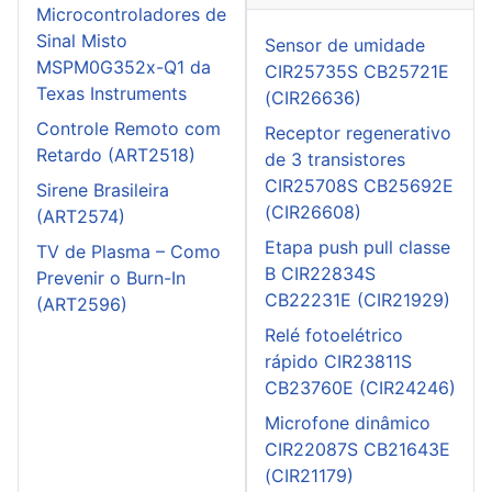
Microcontroladores de
Sinal Misto
Sensor de umidade
MSPM0G352x-Q1 da
CIR25735S CB25721E
Texas Instruments
(CIR26636)
Controle Remoto com
Receptor regenerativo
Retardo (ART2518)
de 3 transistores
CIR25708S CB25692E
Sirene Brasileira
(CIR26608)
(ART2574)
Etapa push pull classe
TV de Plasma – Como
B CIR22834S
Prevenir o Burn-In
CB22231E (CIR21929)
(ART2596)
Relé fotoelétrico
rápido CIR23811S
CB23760E (CIR24246)
Microfone dinâmico
CIR22087S CB21643E
(CIR21179)