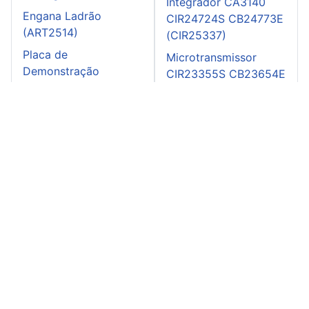
Integrador CA3140
Engana Ladrão
CIR24724S CB24773E
(ART2514)
(CIR25337)
Placa de
Microtransmissor
Demonstração
CIR23355S CB23654E
STMicroelectronics
(CIR23744)
EVALSTGAP2HSAC
Estabilidade para
Galinha Eletrônica
zener CIR22239S
(ART2528)
CB21690E (CIR21347)
Dois megafones
CIR23359S CB23658E
(CIR23748)
Instituto Newton C. Braga: