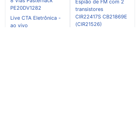
8 Vias Pasternack
Espião de FM com 2
PE20DV1282
transistores
CIR22417S CB21869E
Live CTA Eletrônica -
(CIR21526)
ao vivo
Gerador senoidal de
baixa frequência
CIR24409S CB24453E
(CIR24943)
Imobilizador para o
carro CIR24435S
CB24478E (CIR24969)
Instituto Newton C. Braga:
Mapa do Site
-
Entre em contato
-
Como