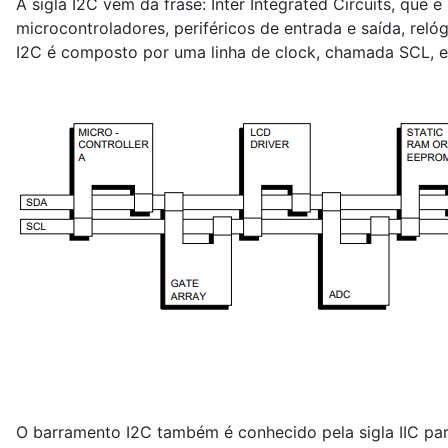
A sigla I2C vem da frase: Inter Integrated Circuits, qu
microcontroladores, periféricos de entrada e saída, reló
I2C é composto por uma linha de clock, chamada SCL, e
O barramento I2C também é conhecido pela sigla IIC para: