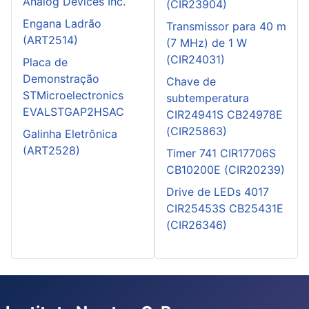
Analog Devices Inc.
(CIR23904)
Engana Ladrão
Transmissor para 40 m
(ART2514)
(7 MHz) de 1 W
(CIR24031)
Placa de
Demonstração
Chave de
STMicroelectronics
subtemperatura
EVALSTGAP2HSAC
CIR24941S CB24978E
(CIR25863)
Galinha Eletrônica
(ART2528)
Timer 741 CIR17706S
CB10200E (CIR20239)
Drive de LEDs 4017
CIR25453S CB25431E
(CIR26346)