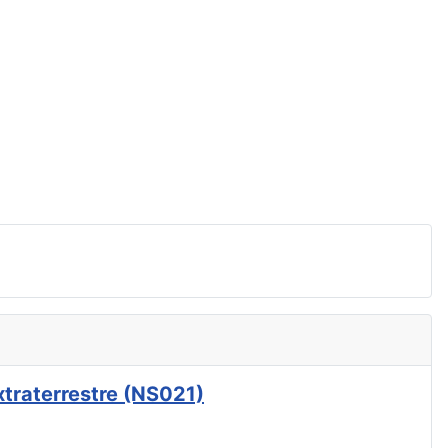
xtraterrestre (NS021)