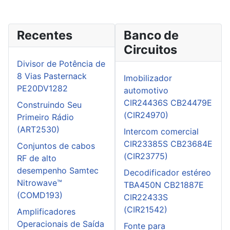
Recentes
Banco de
Circuitos
Divisor de Potência de
8 Vias Pasternack
Imobilizador
PE20DV1282
automotivo
CIR24436S CB24479E
Construindo Seu
(CIR24970)
Primeiro Rádio
(ART2530)
Intercom comercial
CIR23385S CB23684E
Conjuntos de cabos
(CIR23775)
RF de alto
desempenho Samtec
Decodificador estéreo
Nitrowave™
TBA450N CB21887E
(COMD193)
CIR22433S
(CIR21542)
Amplificadores
Operacionais de Saída
Fonte para