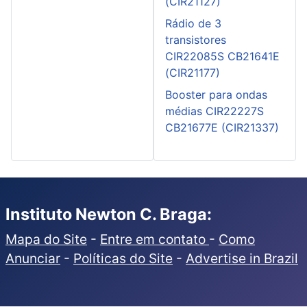
(CIR21127)
Rádio de 3
transistores
CIR22085S CB21641E
(CIR21177)
Booster para ondas
médias CIR22227S
CB21677E (CIR21337)
Instituto Newton C. Braga:
Mapa do Site
-
Entre em contato
-
Como
Anunciar
-
Políticas do Site
-
Advertise in Brazil