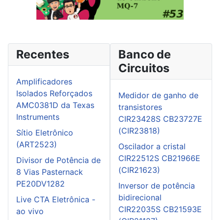
Recentes
Banco de
Circuitos
Amplificadores
Isolados Reforçados
Medidor de ganho de
AMC0381D da Texas
transistores
Instruments
CIR23428S CB23727E
(CIR23818)
Sítio Eletrônico
(ART2523)
Oscilador a cristal
CIR22512S CB21966E
Divisor de Potência de
(CIR21623)
8 Vias Pasternack
PE20DV1282
Inversor de potência
bidirecional
Live CTA Eletrônica -
CIR22035S CB21593E
ao vivo