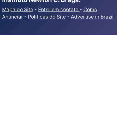
Mapa do Site
-
Entre em contato
-
Como
Anunciar
-
Políticas do Site
-
Advertise in Brazil