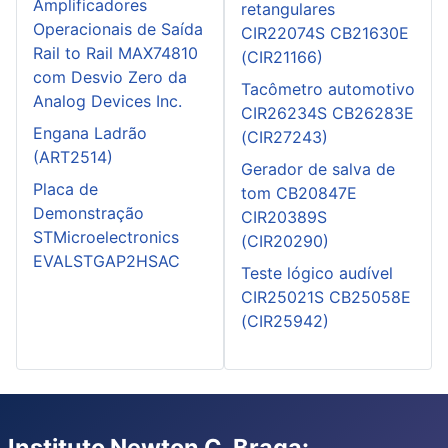
Amplificadores
retangulares
Operacionais de Saída
CIR22074S CB21630E
Rail to Rail MAX74810
(CIR21166)
com Desvio Zero da
Tacômetro automotivo
Analog Devices Inc.
CIR26234S CB26283E
Engana Ladrão
(CIR27243)
(ART2514)
Gerador de salva de
Placa de
tom CB20847E
Demonstração
CIR20389S
STMicroelectronics
(CIR20290)
EVALSTGAP2HSAC
Teste lógico audível
CIR25021S CB25058E
(CIR25942)
Instituto Newton C. Braga: