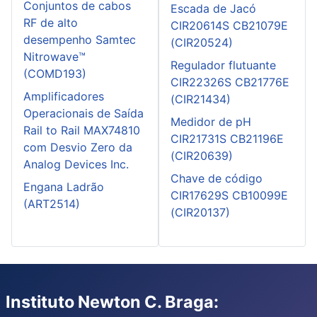
Conjuntos de cabos
Escada de Jacó
RF de alto
CIR20614S CB21079E
desempenho Samtec
(CIR20524)
Nitrowave™
Regulador flutuante
(COMD193)
CIR22326S CB21776E
Amplificadores
(CIR21434)
Operacionais de Saída
Medidor de pH
Rail to Rail MAX74810
CIR21731S CB21196E
com Desvio Zero da
(CIR20639)
Analog Devices Inc.
Chave de código
Engana Ladrão
CIR17629S CB10099E
(ART2514)
(CIR20137)
Instituto Newton C. Braga: