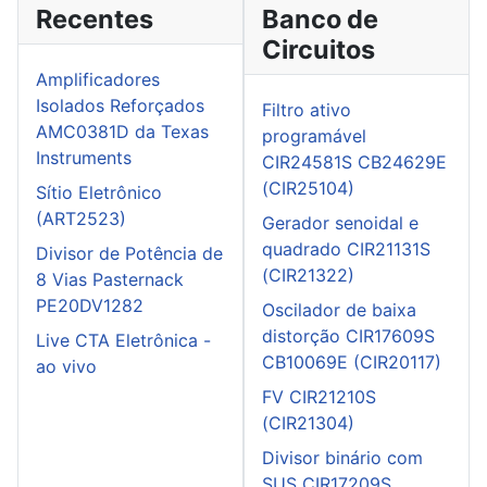
Recentes
Banco de
Circuitos
Amplificadores
Isolados Reforçados
Filtro ativo
AMC0381D da Texas
programável
Instruments
CIR24581S CB24629E
(CIR25104)
Sítio Eletrônico
(ART2523)
Gerador senoidal e
quadrado CIR21131S
Divisor de Potência de
(CIR21322)
8 Vias Pasternack
PE20DV1282
Oscilador de baixa
distorção CIR17609S
Live CTA Eletrônica -
CB10069E (CIR20117)
ao vivo
FV CIR21210S
(CIR21304)
Divisor binário com
SUS CIR17209S