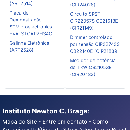
(ART2514)
(CIR24028)
Placa de
Circuito SPST
Demonstração
CIR22057S CB21613E
STMicroelectronics
(CIR21149)
EVALSTGAP2HSAC
Dimmer controlado
Galinha Eletrônica
por tensão CIR22742S
(ART2528)
CB22140E (CIR21839)
Medidor de potência
de 1 kW CB21053E
(CIR20482)
Instituto Newton C. Braga:
Mapa do Site
-
Entre em contato
-
Como
Anunciar
-
Políticas do Site
-
Advertise in Brazil