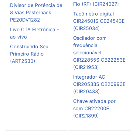
Fio (RF) (CIR24027)
Divisor de Potência de
8 Vias Pasternack
Tacômetro digital
PE20DV1282
CIR24501S CB24543E
(CIR25034)
Live CTA Eletrônica -
ao vivo
Oscilador com
frequência
Construindo Seu
selecionável
Primeiro Rádio
CIR22855S CB22253E
(ART2530)
(CIR21953)
Integrador AC
CIR20533S CB20993E
(CIR20433)
Chave ativada por
som CB22200E
(CIR21899)