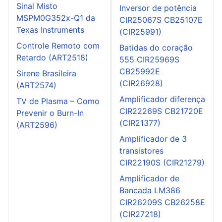
Sinal Misto
Inversor de potência
MSPM0G352x-Q1 da
CIR25067S CB25107E
Texas Instruments
(CIR25991)
Controle Remoto com
Batidas do coração
Retardo (ART2518)
555 CIR25969S
CB25992E
Sirene Brasileira
(CIR26928)
(ART2574)
Amplificador diferença
TV de Plasma – Como
CIR22269S CB21720E
Prevenir o Burn-In
(CIR21377)
(ART2596)
Amplificador de 3
transistores
CIR22190S (CIR21279)
Amplificador de
Bancada LM386
CIR26209S CB26258E
(CIR27218)