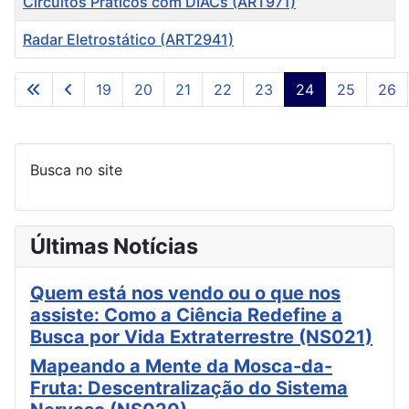
Circuitos Práticos com DIACs (ART971)
Radar Eletrostático (ART2941)
Artigos
19
20
21
22
23
24
25
26
Página 24 de 42
Busca no site
Últimas Notícias
Quem está nos vendo ou o que nos
assiste: Como a Ciência Redefine a
Busca por Vida Extraterrestre (NS021)
Mapeando a Mente da Mosca-da-
Fruta: Descentralização do Sistema