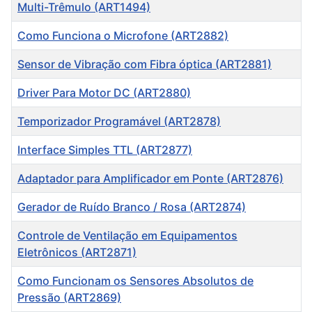
Título
Multi-Trêmulo (ART1494)
Como Funciona o Microfone (ART2882)
Sensor de Vibração com Fibra óptica (ART2881)
Driver Para Motor DC (ART2880)
Temporizador Programável (ART2878)
Interface Simples TTL (ART2877)
Adaptador para Amplificador em Ponte (ART2876)
Gerador de Ruído Branco / Rosa (ART2874)
Controle de Ventilação em Equipamentos
Eletrônicos (ART2871)
Como Funcionam os Sensores Absolutos de
Pressão (ART2869)