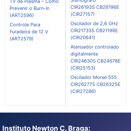
TV de Plasma – Como
CIR26193S CB26196E
Prevenir o Burn-In
(CIR27157)
(ART2596)
Oscilador de 2,6 GHz
Controle Para
CIR21733S CB21198E
Furadeira de 12 V
(CIR20641)
(ART2579)
Atenuador controlado
digitalmente
CIR24630S CB24678E
(CIR25153)
Oscilador Morse 555
CIR26277S CB26325E
(CIR27286)
Instituto Newton C. Braga: