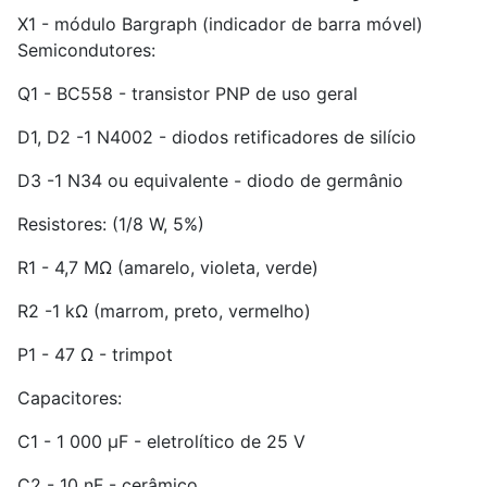
X1 - módulo Bargraph (indicador de barra móvel)
Semicondutores:
Q1 - BC558 - transistor PNP de uso geral
D1, D2 -1 N4002 - diodos retificadores de silício
D3 -1 N34 ou equivalente - diodo de germânio
Resistores: (1/8 W, 5%)
R1 - 4,7 MΩ (amarelo, violeta, verde)
R2 -1 kΩ (marrom, preto, vermelho)
P1 - 47 Ω - trimpot
Capacitores:
C1 - 1 000 µF - eletrolítico de 25 V
C2 - 10 nF - cerâmico