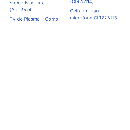
(CIR25114)
Sirene Brasileira
(ART2574)
Ceifador para
microfone CIR22311S
TV de Plasma – Como
CB21761E (CIR21419)
Prevenir o Burn-In
(ART2596)
Teste de baterias
Bargraph CIR26265S
CB26313E (CIR27273)
Monitor de bateria
CIR25067S CB25098E
(CIR25982)
Instituto Newton C. Braga:
Mapa do Site
-
Entre em contato
-
Como
Anunciar
-
Políticas do Site
-
Advertise in Brazil