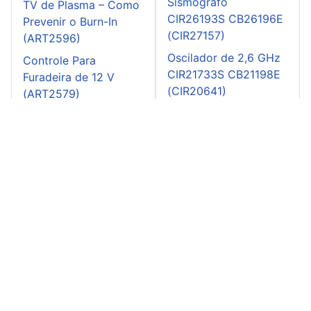
Sismógrafo
TV de Plasma – Como
CIR26193S CB26196E
Prevenir o Burn-In
(CIR27157)
(ART2596)
Oscilador de 2,6 GHz
Controle Para
CIR21733S CB21198E
Furadeira de 12 V
(CIR20641)
(ART2579)
Atenuador controlado
digitalmente
CIR24630S CB24678E
(CIR25153)
Oscilador Morse 555
CIR26277S CB26325E
(CIR27286)
Instituto Newton C. Braga: