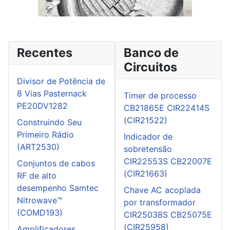
Recentes
Banco de
Circuitos
Divisor de Potência de
8 Vias Pasternack
Timer de processo
PE20DV1282
CB21865E CIR22414S
(CIR21522)
Construindo Seu
Primeiro Rádio
Indicador de
(ART2530)
sobretensão
CIR22553S CB22007E
Conjuntos de cabos
(CIR21663)
RF de alto
desempenho Samtec
Chave AC acoplada
Nitrowave™
por transformador
(COMD193)
CIR25038S CB25075E
(CIR25958)
Amplificadores