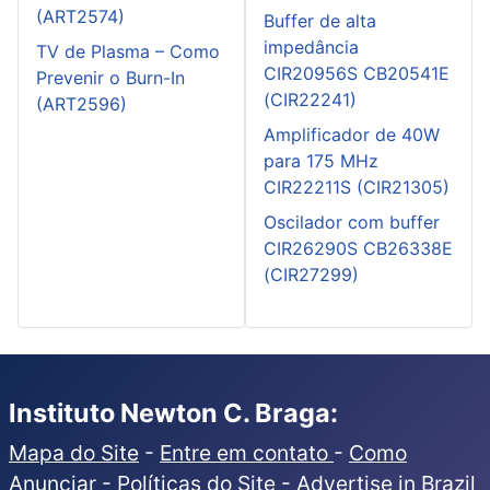
(ART2574)
Buffer de alta
impedância
TV de Plasma – Como
CIR20956S CB20541E
Prevenir o Burn-In
(CIR22241)
(ART2596)
Amplificador de 40W
para 175 MHz
CIR22211S (CIR21305)
Oscilador com buffer
CIR26290S CB26338E
(CIR27299)
Instituto Newton C. Braga:
Mapa do Site
-
Entre em contato
-
Como
Anunciar
-
Políticas do Site
-
Advertise in Brazil