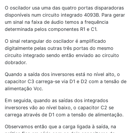
O oscilador usa uma das quatro portas disparadoras
disponíveis num circuito integrado 4093B. Para gerar
um sinal na faixa de áudio temos a frequência
determinada pelos componentes R
1
e C
1
.
O sinal retangular do oscilador é amplificado
digitalmente pelas outras três portas do mesmo
circuito integrado sendo então enviado ao circuito
dobrador.
Quando a saída dos inversores está no nível alto, o
capacitor C
3
carrega-se via D
1
e D
2
com a tensão de
alimentação Vcc.
Em seguida, quando as saídas dos integrados
inversores vão ao nível baixo, o capacitor C
2
se
carrega através de D
1
com a tensão de alimentação.
Observamos então que a carga ligada à saída, na