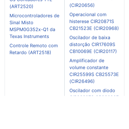
(CIR20656)
(ART2520)
Operacional com
Microcontroladores de
histerese CIR20871S
Sinal Misto
CB21523E (CIR20968)
MSPM0G352x-Q1 da
Texas Instruments
Oscilador de baixa
distorção CIR17609S
Controle Remoto com
CB10069E (CIR20117)
Retardo (ART2518)
Amplificador de
volume constante
CIR25599S CB25573E
(CIR26496)
Oscilador com diodo
CIR23327S CB23626E
(CIR23716)