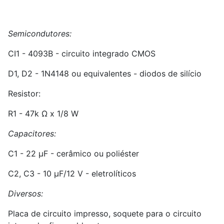
Semicondutores:
CI1 - 4093B - circuito integrado CMOS
D
1
, D
2
- 1N4148 ou equivalentes - diodos de silício
Resistor:
R
1
- 47k Ω x 1/8 W
Capacitores:
C
1
- 22 µF - cerâmico ou poliéster
C
2
, C
3
- 10 µF/12 V - eletrolíticos
Diversos:
Placa de circuito impresso, soquete para o circuito