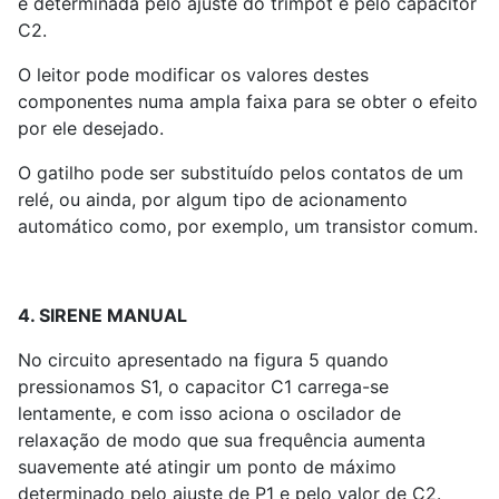
é determinada pelo ajuste do trimpot e pelo capacitor
C
2
.
O leitor pode modificar os valores destes
componentes numa ampla faixa para se obter o efeito
por ele desejado.
O gatilho pode ser substituído pelos contatos de um
relé, ou ainda, por algum tipo de acionamento
automático como, por exemplo, um transistor comum.
4. SIRENE MANUAL
No circuito apresentado na figura 5 quando
pressionamos S
1
, o capacitor C
1
carrega-se
lentamente, e com isso aciona o oscilador de
relaxação de modo que sua frequência aumenta
suavemente até atingir um ponto de máximo
determinado pelo ajuste de P
1
e pelo valor de C
2
.