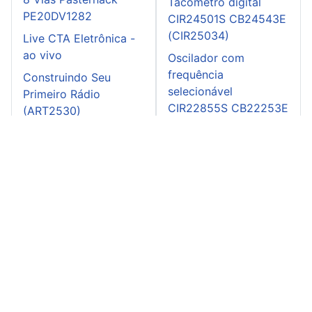
Tacômetro digital
PE20DV1282
CIR24501S CB24543E
(CIR25034)
Live CTA Eletrônica -
ao vivo
Oscilador com
frequência
Construindo Seu
selecionável
Primeiro Rádio
CIR22855S CB22253E
(ART2530)
(CIR21953)
Integrador AC
CIR20533S CB20993E
(CIR20433)
Chave ativada por
som CB22200E
(CIR21899)