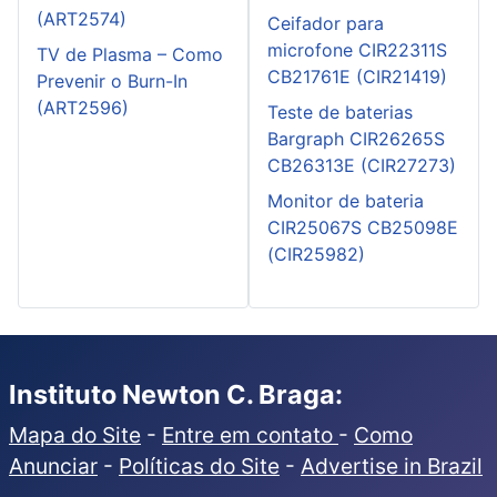
(ART2574)
Ceifador para
microfone CIR22311S
TV de Plasma – Como
CB21761E (CIR21419)
Prevenir o Burn-In
(ART2596)
Teste de baterias
Bargraph CIR26265S
CB26313E (CIR27273)
Monitor de bateria
CIR25067S CB25098E
(CIR25982)
Instituto Newton C. Braga:
Mapa do Site
-
Entre em contato
-
Como
Anunciar
-
Políticas do Site
-
Advertise in Brazil