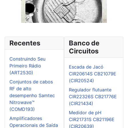
Recentes
Banco de
Circuitos
Construindo Seu
Primeiro Rádio
Escada de Jacó
(ART2530)
CIR20614S CB21079E
(CIR20524)
Conjuntos de cabos
RF de alto
Regulador flutuante
desempenho Samtec
CIR22326S CB21776E
Nitrowave™
(CIR21434)
(COMD193)
Medidor de pH
Amplificadores
CIR21731S CB21196E
Operacionais de Saída
(CIR20639)