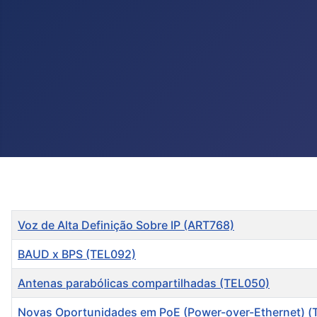
Título
Voz de Alta Definição Sobre IP (ART768)
BAUD x BPS (TEL092)
Antenas parabólicas compartilhadas (TEL050)
Novas Oportunidades em PoE (Power-over-Ethernet) (