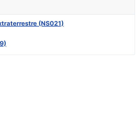
xtraterrestre (NS021)
9)