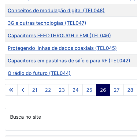
Conceitos de modulação digital (TEL048)
3G e outras tecnologias (TEL047)
Capacitores FEEDTHROUGH e EMI (TEL046)
Protegendo linhas de dados coaxiais (TEL045)
Capacitores em pastilhas de silício para RF (TEL042)
O rádio do futuro (TEL044)
Artigos
21
22
23
24
25
26
27
28
Busca no site