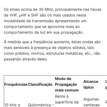
Os sinais acima de 30 MHz, principalmente nas faixas
de VHF, µHF e SHF são os mais usados nesta
modalidade de transmissão apresentando um
comportamento que se aproxima mais ao
comportamento da luz em sua propagação.
À medida que a freqüência aumenta, estas ondas são
mais sensíveis à presença de objetos sólidos, tais
como prédios, morros, estruturas metálicas, etc., não
passando através deles.
Modo de
Alcance
Frequências
Classificação
Propagação
típico
mais comum
Rente à
Algumas
superfície da
10 kHz a
Quilométrica –
centenas