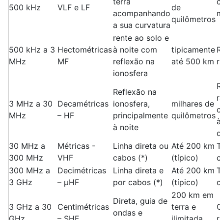
terra
500 kHz
VLF e LF
de
acompanhando
quilômetros
a sua curvatura
rente ao solo e
500 kHz a 3
Hectométricas
à noite com
tipicamente
MHz
MF
reflexão na
até 500 km
ionosfera
Reflexão na
3 MHz a 30
Decamétricas
ionosfera,
milhares de
MHz
– HF
principalmente
quilômetros
à noite
30 MHz a
Métricas -
Linha direta ou
Até 200 km
300 MHz
VHF
cabos (*)
(típico)
300 MHz a
Decimétricas
Linha direta e
Até 200 km
3 GHz
– µHF
por cabos (*)
(típico)
200 km em
Direta, guia de
3 GHz a 30
Centimétricas
terra e
ondas e
GHz
– SHF
ilimitada