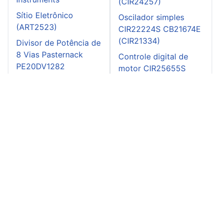
(CIR24257)
Sítio Eletrônico
Oscilador simples
(ART2523)
CIR22224S CB21674E
(CIR21334)
Divisor de Potência de
8 Vias Pasternack
Controle digital de
PE20DV1282
motor CIR25655S
CB25629E
Live CTA Eletrônica -
(CIR26554)
ao vivo
Dimmer CIR22662S
CB22116E (CIR21763)
Vibrato para Guitarra
CIR23563S CB23882E
(CIR23997)