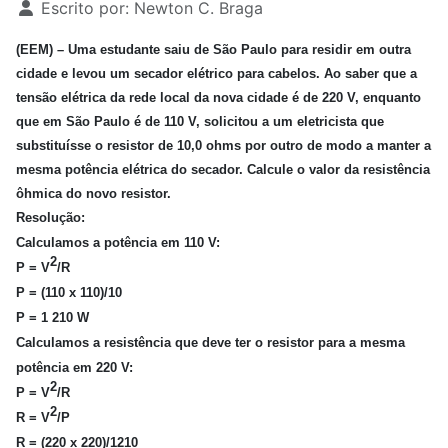
Escrito por:
Newton C. Braga
(EEM) – Uma estudante saiu de São Paulo para residir em outra
cidade e levou um secador elétrico para cabelos. Ao saber que a
tensão elétrica da rede local da nova cidade é de 220 V, enquanto
que em São Paulo é de 110 V, solicitou a um eletricista que
substituísse o resistor de 10,0 ohms por outro de modo a manter a
mesma potência elétrica do secador. Calcule o valor da resistência
ôhmica do novo resistor.
Resolução:
Calculamos a potência em 110 V:
2
P = V
/R
P = (110 x 110)/10
P = 1 210 W
Calculamos a resistência que deve ter o resistor para a mesma
potência em 220 V:
2
P = V
/R
2
R = V
/P
R = (220 x 220)/1210