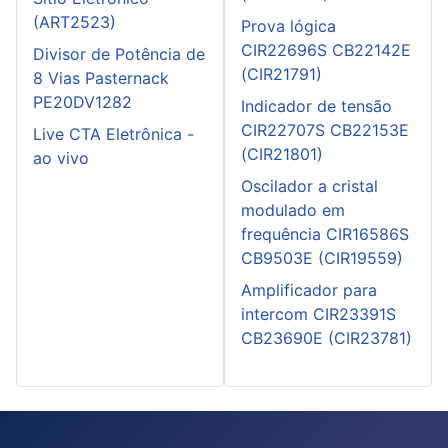
(ART2523)
Prova lógica
CIR22696S CB22142E
Divisor de Potência de
(CIR21791)
8 Vias Pasternack
PE20DV1282
Indicador de tensão
CIR22707S CB22153E
Live CTA Eletrônica -
(CIR21801)
ao vivo
Oscilador a cristal
modulado em
frequência CIR16586S
CB9503E (CIR19559)
Amplificador para
intercom CIR23391S
CB23690E (CIR23781)