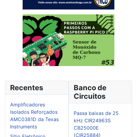
Recentes
Banco de
Circuitos
Amplificadores
Isolados Reforçados
Passa baixas de 25
AMC0381D da Texas
kHz CIR24963S
Instruments
CB25000E
(CIR25884)
Sítio Eletrônico