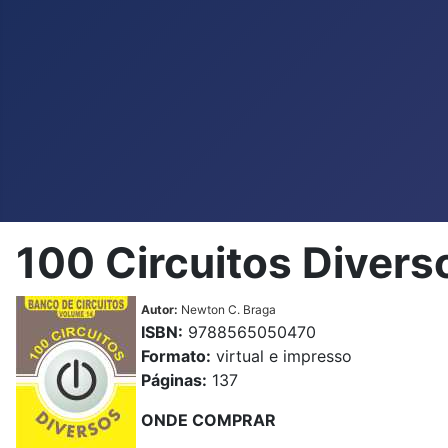
100 Circuitos Divers
Autor:
Newton C. Braga
ISBN:
9788565050470
Formato:
virtual e impresso
Páginas:
137
ONDE COMPRAR