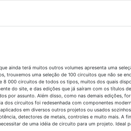
e ainda terá muitos outros volumes apresenta uma seleção
os, trouxemos uma seleção de 100 circuitos que não se en
e 8 000 circuitos de todos os tipos, muitos dos quais disp
mente do site, e das edições que já saíram com os títulos d
dos por assunto. Além disso, como nas demais edições, fo
a dos circuitos foi redesenhada com componentes modernos
plicados em diversos outros projetos ou usados sozinhos c
otência, detectores de metais, controles e muito mais. A fi
cessitar de uma idéia de circuito para um projeto. Ideal p