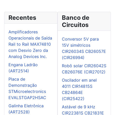
Recentes
Banco de
Circuitos
Amplificadores
Operacionais de Saída
Conversor 5V para
Rail to Rail MAX74810
15V simétricos
com Desvio Zero da
CIR26034S CB26057E
Analog Devices Inc.
(CIR26994)
Engana Ladrão
Robô solar CIR26042S
(ART2514)
CB26076E (CIR27012)
Placa de
Oscilador em anel
Demonstração
4011 CIR14815S
STMicroelectronics
CB24864E
EVALSTGAP2HSAC
(CIR25422)
Galinha Eletrônica
Astável de 9 kHz
(ART2528)
CIR22381S CB21831E