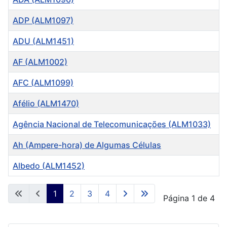
ADP (ALM1097)
ADU (ALM1451)
AF (ALM1002)
AFC (ALM1099)
Afélio (ALM1470)
Agência Nacional de Telecomunicações (ALM1033)
Ah (Ampere-hora) de Algumas Células
Albedo (ALM1452)
Artigos
1
2
3
4
Página 1 de 4