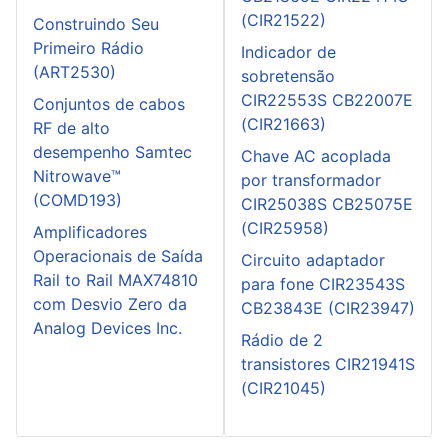
(CIR21522)
Construindo Seu
Primeiro Rádio
Indicador de
(ART2530)
sobretensão
CIR22553S CB22007E
Conjuntos de cabos
(CIR21663)
RF de alto
desempenho Samtec
Chave AC acoplada
Nitrowave™
por transformador
(COMD193)
CIR25038S CB25075E
(CIR25958)
Amplificadores
Operacionais de Saída
Circuito adaptador
Rail to Rail MAX74810
para fone CIR23543S
com Desvio Zero da
CB23843E (CIR23947)
Analog Devices Inc.
Rádio de 2
transistores CIR21941S
(CIR21045)