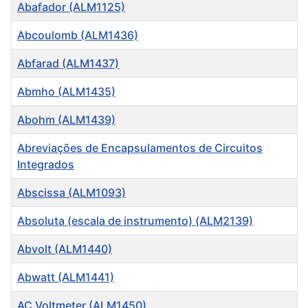
Título
Abafador (ALM1125)
Abcoulomb (ALM1436)
Abfarad (ALM1437)
Abmho (ALM1435)
Abohm (ALM1439)
Abreviações de Encapsulamentos de Circuitos
Integrados
Abscissa (ALM1093)
Absoluta (escala de instrumento) (ALM2139)
Abvolt (ALM1440)
Abwatt (ALM1441)
AC Voltmeter (ALM1450)