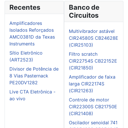
Recentes
Banco de
Circuitos
Amplificadores
Isolados Reforçados
Multivibrador astável
AMC0381D da Texas
CIR24580S CB24628E
Instruments
(CIR25103)
Sítio Eletrônico
Filtro scratch
(ART2523)
CIR22754S CB22152E
(CIR21850)
Divisor de Potência de
8 Vias Pasternack
Amplificador de faixa
PE20DV1282
larga CIR22174S
(CIR21263)
Live CTA Eletrônica -
ao vivo
Controle de motor
CIR22300S CB21750E
(CIR21408)
Oscilador senoidal 741