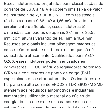
Esses indutores são projetados para classificações de
corrente de 36 A a 48 A e cobrem uma faixa de valor
de indutância de 2,3 µH a 8,5 µH com resistência CC
tão baixa quanto 0,68 mΩ a 1,66 mΩ. Devido ao
enrolamento de fio plano, esses indutores têm
dimensões compactas de apenas 27,1 mm x 25,55
mm, com alturas variando de 14,1 mm a 16,4 mm.
Recursos adicionais incluem blindagem magnética,
construção robusta e um terceiro pino que não é
conectado eletricamente. Qualificados para AEC-
Q200, esses indutores podem ser usados ​​em
conversores CC-CC, módulos reguladores de tensão
(VRMs) e conversores de ponto de carga (PoL),
especialmente no setor automotivo. Os indutores de
fio plano de alta corrente EPCOS / TDK ERU27M SMD
atendem aos requisitos automotivos e industriais
aumentados utilizando o material do núcleo de
energia da liga que exibe uma característica de
saturação mais suave do que o material do núcleo