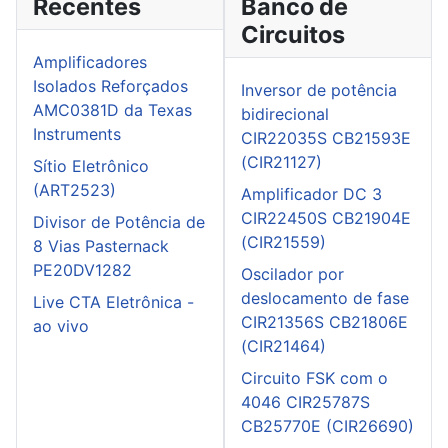
Recentes
Banco de
Circuitos
Amplificadores
Isolados Reforçados
Inversor de potência
AMC0381D da Texas
bidirecional
Instruments
CIR22035S CB21593E
(CIR21127)
Sítio Eletrônico
(ART2523)
Amplificador DC 3
CIR22450S CB21904E
Divisor de Potência de
(CIR21559)
8 Vias Pasternack
PE20DV1282
Oscilador por
deslocamento de fase
Live CTA Eletrônica -
CIR21356S CB21806E
ao vivo
(CIR21464)
Circuito FSK com o
4046 CIR25787S
CB25770E (CIR26690)