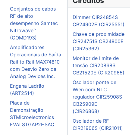
Circuitos
Conjuntos de cabos
RF de alto
Dimmer CIR24854S
desempenho Samtec
CB24902E (CIR25551)
Nitrowave™
Chave de proximidade
(COMD193)
CIR24751S CB24800E
Amplificadores
(CIR25362)
Operacionais de Saída
Monitor de limite de
Rail to Rail MAX74810
tensão CIR20868S
com Desvio Zero da
CB21520E (CIR20965)
Analog Devices Inc.
Oscilador ponte de
Engana Ladrão
Wien com NTC
(ART2514)
regulador CIR25908S
Placa de
CB25909E
Demonstração
(CIR26868)
STMicroelectronics
Oscilador de RF
EVALSTGAP2HSAC
CIR21906S (CIR21011)