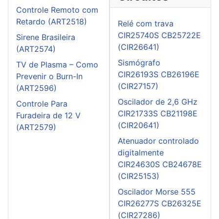
Controle Remoto com
Retardo (ART2518)
Relé com trava
CIR25740S CB25722E
Sirene Brasileira
(CIR26641)
(ART2574)
Sismógrafo
TV de Plasma – Como
CIR26193S CB26196E
Prevenir o Burn-In
(CIR27157)
(ART2596)
Oscilador de 2,6 GHz
Controle Para
CIR21733S CB21198E
Furadeira de 12 V
(CIR20641)
(ART2579)
Atenuador controlado
digitalmente
CIR24630S CB24678E
(CIR25153)
Oscilador Morse 555
CIR26277S CB26325E
(CIR27286)