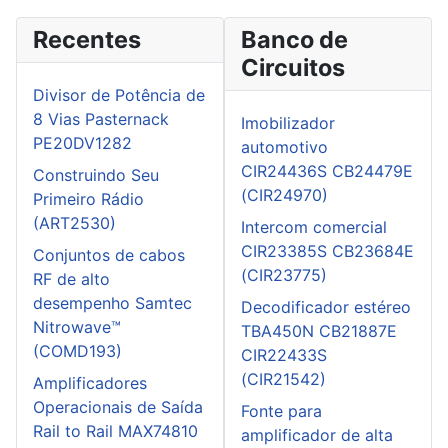
Recentes
Banco de
Circuitos
Divisor de Potência de
8 Vias Pasternack
Imobilizador
PE20DV1282
automotivo
CIR24436S CB24479E
Construindo Seu
(CIR24970)
Primeiro Rádio
(ART2530)
Intercom comercial
CIR23385S CB23684E
Conjuntos de cabos
(CIR23775)
RF de alto
desempenho Samtec
Decodificador estéreo
Nitrowave™
TBA450N CB21887E
(COMD193)
CIR22433S
(CIR21542)
Amplificadores
Operacionais de Saída
Fonte para
Rail to Rail MAX74810
amplificador de alta